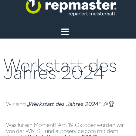
Werkstatt des
Jahres 2024
Wir sind
„Werkstatt des Jahres 2024“
! 🎉🏆
Was für ein Moment! Am 19. Oktober wurden wir
von der WM SE und autoservice.com mit dem