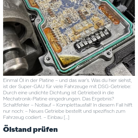
Einmal Öl in der Platine – und das war’s. Was du hier siehst,
ist der Super-GAU für viele Fahrzeuge mit DSG-Getriebe:
Durch eine undichte Dichtung ist Getriebeöl in die
Mechatronik-Platine eingedrungen. Das Ergebnis?
Schaltfehler – Notlauf – Komplettausfall! In diesem Fall hilft
nur noch: – Neues Getriebe bestellt und spezifisch zum
Fahrzeug codiert. – Einbau […]
Ölstand prüfen