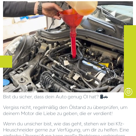
Bist du sicher, dass dein Auto genug Öl hat? 🛢️🚗
Vergiss nicht, regelmäßig den Ölstand zu überprüfen, um
deinem Motor die Liebe zu geben, die er verdient!
Wenn du unsicher bist, wie das geht, stehen wir bei Kfz-
Heuschneider gerne zur Verfügung, um dir zu helfen. Eine